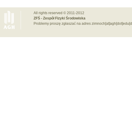
All rights reserved © 2011-2012
ZFŚ - Zespół Fizyki Środowiska
Problemy proszę zgłaszać na adres zimnoch[at]agh[dot]edu[d