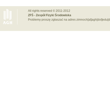
All rights reserved © 2011-2012
ZFŚ - Zespół Fizyki Środowiska
Problemy proszę zgłaszać na adres zimnoch[at]agh[dot]edu[d