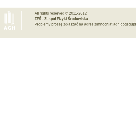
All rights reserved © 2011-2012
ZFŚ - Zespół Fizyki Środowiska
Problemy proszę zgłaszać na adres zimnoch[at]agh[dot]edu[d