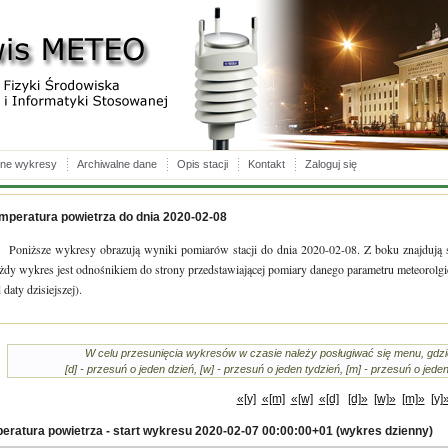
lne wykresy
Archiwalne dane
Opis stacji
Kontakt
Zaloguj się
mperatura powietrza do dnia 2020-02-08
Poniższe wykresy obrazują wyniki pomiarów stacji do dnia 2020-02-08. Z boku znajdują 
dy wykres jest odnośnikiem do strony przedstawiającej pomiary danego parametru meteorolgicz
 daty dzisiejszej).
W celu przesunięcia wykresów w czasie należy posługiwać się menu, gdz
[d] - przesuń o jeden dzień, [w] - przesuń o jeden tydzień, [m] - przesuń o jed
«[y]
«[m]
«[w]
«[d]
[d]»
[w]»
[m]»
[y]
eratura powietrza - start wykresu 2020-02-07 00:00:00+01 (wykres dzienny)