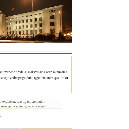
są: wartość średnia, maksymalna oraz minimalna.
nego z ubiegłego dnia, tygodnia, miesiąca i roku
ie wprowadzone są oznaczenia :
en miesiąc, « wstecz, » do przodu
»