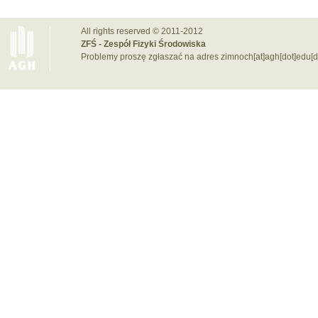
All rights reserved © 2011-2012
ZFŚ - Zespół Fizyki Środowiska
Problemy proszę zgłaszać na adres zimnoch[at]agh[dot]edu[d