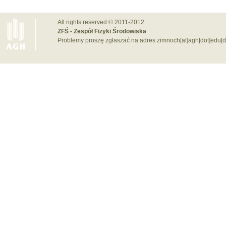
All rights reserved © 2011-2012
ZFŚ - Zespół Fizyki Środowiska
Problemy proszę zgłaszać na adres zimnoch[at]agh[dot]edu[d